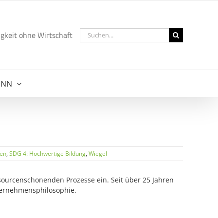
Suche
gkeit ohne Wirtschaft
nach:
NNN
hen
,
SDG 4: Hochwertige Bildung
,
Wiegel
ssourcenschonenden Prozesse ein. Seit über 25 Jahren
nternehmensphilosophie.