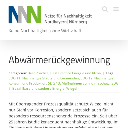
Zum
Inhalt
springen
Keine Nachhaltigkeit ohne Wirtschaft
Abwärmerückgewinnung
Kategorien:
Best Practice
,
Best Practice Energie und Klima
|
Tags:
SDG 11: Nachhaltige Städte und Gemeinden
,
SDG 12: Nachhaltiger
Konsum und Produktion
,
SDG 13: Maßnahmen zum Klimaschutz
,
SDG
7: Bezahlbare und saubere Energie
,
Wiegel
Mit überragender Prozessqualität schützt Wiegel nicht
nur Stahl vor Korrosion, sondern setzt sich auch für
besonders ressourcenschonende Prozesse ein. Seit über
25 Jahren ist die konsequent nachhaltige Entwicklung, im
Einklang mit dem Unternehmensumfeld, ein wichtiger