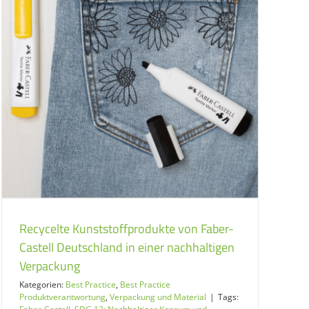
Recycelte Kunststoffprodukte von Faber-
Castell Deutschland in einer nachhaltigen
Verpackung
Kategorien:
Best Practice
,
Best Practice
Produktverantwortung
,
Verpackung und Material
|
Tags: