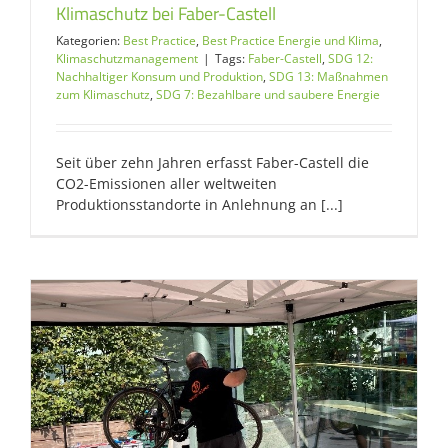
Klimaschutz bei Faber-Castell
Kategorien:
Best Practice
,
Best Practice Energie und Klima
,
Klimaschutzmanagement
|
Tags:
Faber-Castell
,
SDG 12:
Nachhaltiger Konsum und Produktion
,
SDG 13: Maßnahmen
zum Klimaschutz
,
SDG 7: Bezahlbare und saubere Energie
Seit über zehn Jahren erfasst Faber-Castell die
CO2-Emissionen aller weltweiten
Produktionsstandorte in Anlehnung an [...]