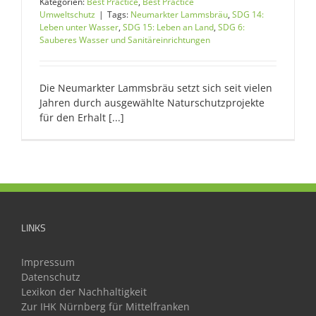
Kategorien:
Best Practice
,
Best Practice
Umweltschutz
|
Tags:
Neumarkter Lammsbräu
,
SDG 14:
Leben unter Wasser
,
SDG 15: Leben an Land
,
SDG 6:
Sauberes Wasser und Sanitäreinrichtungen
Die Neumarkter Lammsbräu setzt sich seit vielen
Jahren durch ausgewählte Naturschutzprojekte
für den Erhalt [...]
LINKS
Impressum
Datenschutz
Lexikon der Nachhaltigkeit
Zur IHK Nürnberg für Mittelfranken