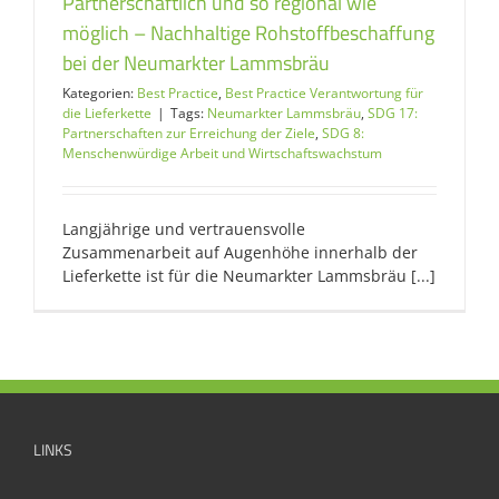
Partnerschaftlich und so regional wie
möglich – Nachhaltige Rohstoffbeschaffung
bei der Neumarkter Lammsbräu
Kategorien:
Best Practice
,
Best Practice Verantwortung für
die Lieferkette
|
Tags:
Neumarkter Lammsbräu
,
SDG 17:
Partnerschaften zur Erreichung der Ziele
,
SDG 8:
Menschenwürdige Arbeit und Wirtschaftswachstum
Langjährige und vertrauensvolle
Zusammenarbeit auf Augenhöhe innerhalb der
Lieferkette ist für die Neumarkter Lammsbräu [...]
LINKS