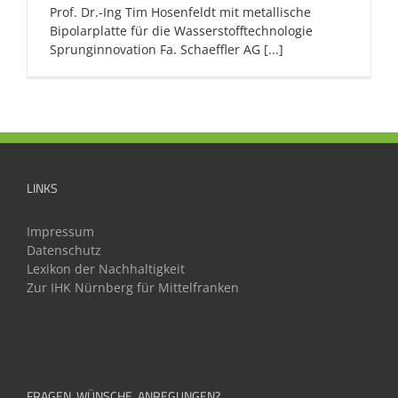
Prof. Dr.-Ing Tim Hosenfeldt mit metallische
Bipolarplatte für die Wasserstofftechnologie
Sprunginnovation Fa. Schaeffler AG [...]
LINKS
Impressum
Datenschutz
Lexikon der Nachhaltigkeit
Zur IHK Nürnberg für Mittelfranken
FRAGEN, WÜNSCHE, ANREGUNGEN?