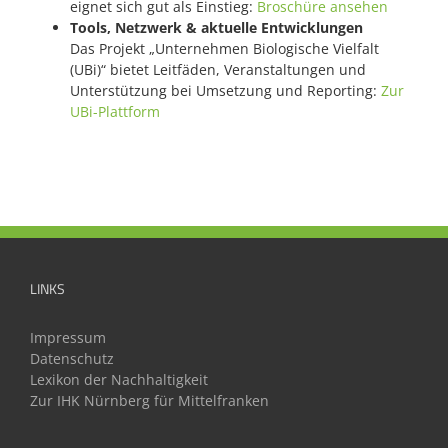
eignet sich gut als Einstieg:
Broschüre ansehen
Tools, Netzwerk & aktuelle Entwicklungen
Das Projekt „Unternehmen Biologische Vielfalt
(UBi)“ bietet Leitfäden, Veranstaltungen und
Unterstützung bei Umsetzung und Reporting:
Zur
UBi-Plattform
LINKS
Impressum
Datenschutz
Lexikon der Nachhaltigkeit
Zur IHK Nürnberg für Mittelfranken