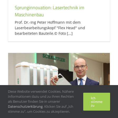
Sprunginnovation: Lasertechnik im
Maschinenbau
Prof. Dr.-Ing Peter Hoffmann mit dem
Laserbearbeitungskopf "Flex Head" und
bearbeiteten Bauteile.© Foto [...]
Diese Website verwendet Cookies. Nähere
Informationen dazu und zu Ihren Rechten
Ich
als Benutzer finden Sie in unserer
stimme
zu
Datenschutzerklärung
. Klicken Sie auf „Ich
stimme zu“, um Cookies zu akzeptieren.